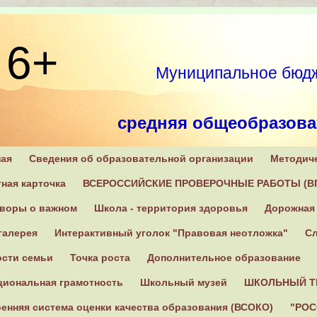
6+
Муниципальное бюдж
средняя общеобразова
ная
Сведения об образовательной организации
Методич
171270, Тверская область
ная карточка
ВСЕРОССИЙСКИЕ ПРОВЕРОЧНЫЕ РАБОТЫ (В
оворы о важном
Школа - территория здоровья
Дорожная 
галерея
Интерактивный уголок "Правовая неотложка"
Сл
ости семьи
Точка роста
Дополнительное образование
циональная грамотность
Школьный музей
ШКОЛЬНЫЙ Т
енняя система оценки качества образования (ВСОКО)
"РОС