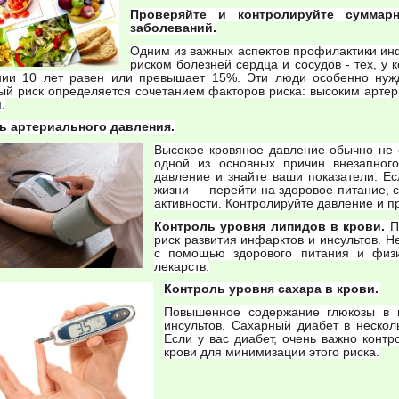
Проверяйте и контролируйте суммар
заболеваний.
Одним из важных аспектов профилактики ин
риском болезней сердца и сосудов - тех, у 
нии 10 лет равен или превышает 15%. Эти люди особенно нуж
й риск определяется сочетанием факторов риска: высоким арте
.
ь артериального давления.
Высокое кровяное давление обычно не 
одной из основных причин внезапного
давление и знайте ваши показатели. Е
жизни — перейти на здоровое питание, с
активности. Контролируйте давление и 
Контроль уровня липидов в крови.
По
риск развития инфарктов и инсультов. Н
с помощью здорового питания и физи
лекарств.
Контроль уровня сахара в крови.
Повышенное содержание глюкозы в к
инсультов. Сахарный диабет в нескол
Если у вас диабет, очень важно конт
крови для минимизации этого риска.