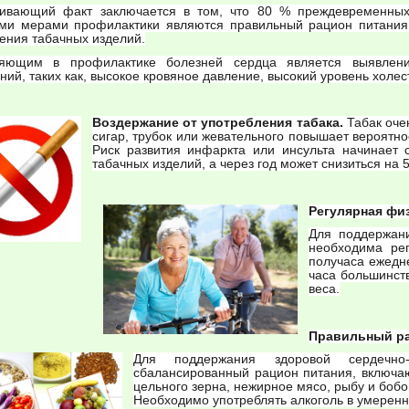
ивающий факт заключается в том, что 80 % преждевременных
ми мерами профилактики являются правильный рацион питания, 
ения табачных изделий.
яющим в профилактике болезней сердца является выявление
ний, таких как, высокое кровяное давление, высокий уровень холес
Воздержание от употребления табака.
Табак очен
сигар, трубок или жевательного повышает вероятно
Риск развития инфаркта или инсульта начинает 
табачных изделий, а через год может снизиться на 
Регулярная физ
Для поддержани
необходима рег
получаса ежедн
часа большинст
веса.
Правильный ра
Для поддержания здоровой сердечно
сбалансированный рацион питания, включа
цельного зерна, нежирное мясо, рыбу и боб
Необходимо употреблять алкоголь в умеренн