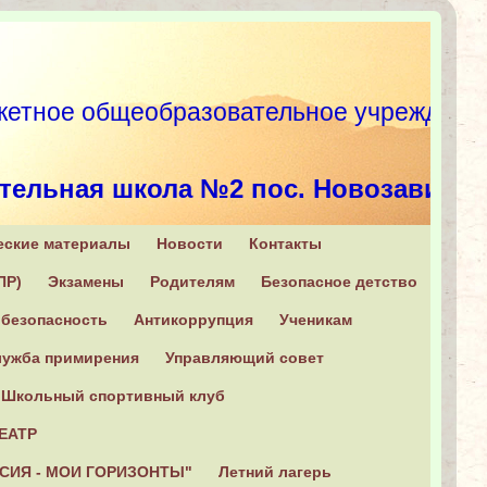
етное общеобразовательное учрежд
тельная школа №2 пос. Новозавидо
еские материалы
Новости
Контакты
, Конаковский район, п. Новозавидовский, ул. Советская, 6
ПР)
Экзамены
Родителям
Безопасное детство
+7 (482 42) 2-16-31
безопасность
Антикоррупция
Ученикам
ужба примирения
Управляющий совет
Школьный спортивный клуб
ЕАТР
СИЯ - МОИ ГОРИЗОНТЫ"
Летний лагерь