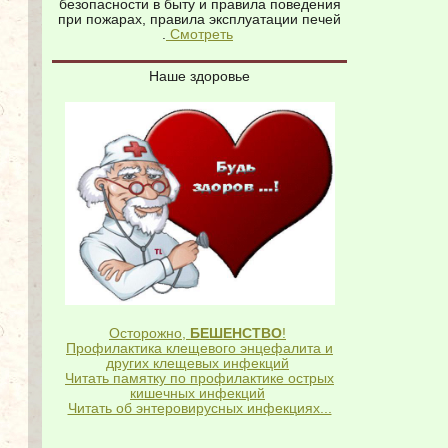
безопасности в быту и правила поведения
при пожарах, правила эксплуатации печей
.
Смотреть
Наше здоровье
Осторожно,
БЕШЕНСТВО
!
Профилактика клещевого энцефалита и
других клещевых инфекций
Читать памятку по профилактике острых
кишечных инфекций
Читать об энтеровирусных инфекциях...