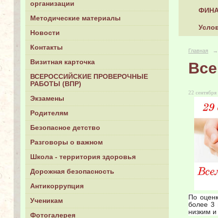
организации
ФИНА
Методические материалы
Услов
Новости
Контакты
Главная
→
Визитная карточка
Все
ВСЕРОССИЙСКИЕ ПРОВЕРОЧНЫЕ
РАБОТЫ (ВПР)
22 сентября 
Экзамены
Родителям
Безопасное детство
Разговоры о важном
Школа - территория здоровья
Дорожная безопасность
Антикоррупция
По оценк
Ученикам
более 3 
низким и
Фотогалерея