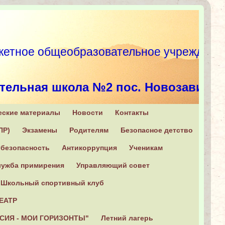
етное общеобразовательное учрежд
тельная школа №2 пос. Новозавидо
еские материалы
Новости
Контакты
, Конаковский район, п. Новозавидовский, ул. Советская, 6
ПР)
Экзамены
Родителям
Безопасное детство
+7 (482 42) 2-16-31
безопасность
Антикоррупция
Ученикам
ужба примирения
Управляющий совет
Школьный спортивный клуб
ЕАТР
СИЯ - МОИ ГОРИЗОНТЫ"
Летний лагерь