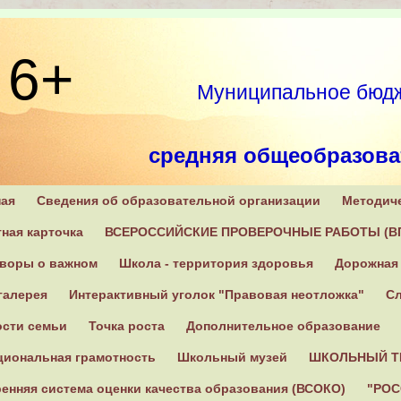
6+
Муниципальное бюдж
средняя общеобразова
ная
Сведения об образовательной организации
Методич
171270, Тверская область
ная карточка
ВСЕРОССИЙСКИЕ ПРОВЕРОЧНЫЕ РАБОТЫ (В
оворы о важном
Школа - территория здоровья
Дорожная 
галерея
Интерактивный уголок "Правовая неотложка"
Сл
ости семьи
Точка роста
Дополнительное образование
циональная грамотность
Школьный музей
ШКОЛЬНЫЙ Т
енняя система оценки качества образования (ВСОКО)
"РОС