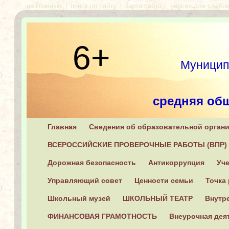
на главную
поиск по сайту
карта сайта
версия для слабо
6+
Муниципа
средняя об
Главная
Сведения об образовательной орган
17127
ВСЕРОССИЙСКИЕ ПРОВЕРОЧНЫЕ РАБОТЫ (ВПР)
Дорожная безопасность
Антикоррупция
Уч
Управляющий совет
Ценности семьи
Точка 
Школьный музей
ШКОЛЬНЫЙ ТЕАТР
Внутре
ФИНАНСОВАЯ ГРАМОТНОСТЬ
Внеурочная дея