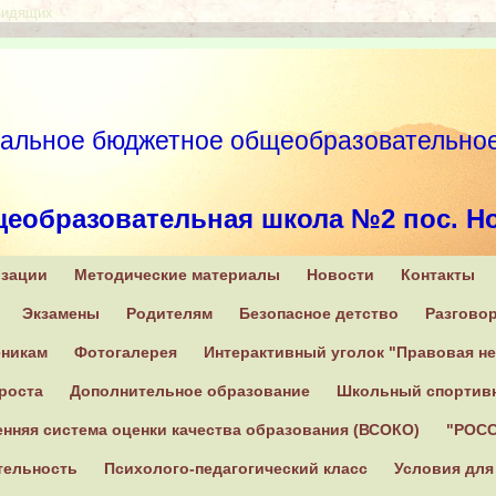
видящих
льное бюджетное общеобразователь
щеобразовательная школа №2 пос. Н
изации
Методические материалы
Новости
Контакты
0, Тверская область, Конаковский район, п. Новозавидовский, ул. С
Экзамены
Родителям
Безопасное детство
Разгово
+7 (482 42) 2-16-31
еникам
Фотогалерея
Интерактивный уголок "Правовая н
роста
Дополнительное образование
Школьный спортив
нняя система оценки качества образования (ВСОКО)
"РОСС
тельность
Психолого-педагогический класс
Условия для