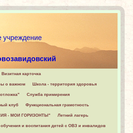
ное учреждение
овозавидовский
Визитная карточка
оветская, 6
ры о важном
Школа - территория здоровья
еотложка"
Служба примирения
ный клуб
Функциональная грамотность
ИЯ - МОИ ГОРИЗОНТЫ"
Летний лагерь
 обучения и воспитания детей с ОВЗ и инвалидов