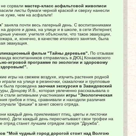
 не сорвали
мастер-класс асфальтовой живописи
расили листы бумаги черной краской и сверху нанесли
не хуже, чем на асфальте!
и
" заняла почти весь лагерный день. С воспитанниками
а дороге и дома, на улице и в школе, в сети Интернет,
ные учения: учителя объяснили, что такое эвакуации,
жара, и, конечно, в качестве итогового занятия, была
ая эвакуация.
пликационный фильм "Тайны деревьев".
По отзывам
манда воспитанников отправилась в ДЮЦ Конаковского
ьно-игровой программе по экологии и здоровому
 здоровым!".
кие игры на свежем воздухе, изучить растения родной
 играли на улице в резиночки, скакалочки и групповые
шек была проведена
заочная экскурсия в Завидовский
туры, Донцову И.Б., которая увлеченно рассказывала о
ети стали активными участниками
игры "Экологическая
ания грибов и птиц, сравнивали и находили различия
олучали "фишки" в зачет своего отряда.
 они каждый день приклеивают птиц, цветы и листочки
тиях). Дети каждый день пересчитывают свои трофеи на
же отряд станет лучшим отрядом лагеря "Дружба".
цов "Мой чудный город дорогой стоит над Волгою