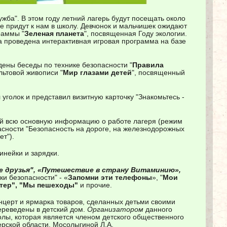
ба". В этом году летний лагерь будут посещать около
ре придут к нам в школу. Девчонок и мальчишек ожидают
раммы "
Зеленая планета
", посвященная Году экологии.
а проведена интерактивная игровая программа на базе
ены беседы по технике безопасности "
Правила
льтовой живописи "
Мир глазами детей
", посвященный
уголок и представил визитную карточку "Знакомьтесь -
й всю основную информацию о работе лагеря (режим
асности "Безопасность на дороге, на железнодорожных
ет").
инейки и зарядки.
ие друзья", «Путешествие в страну Витаминию»,
ки безопасности" - «
Запомни эти телефоны
», "
Мои
утер", "Мы пешеходы"
и прочие.
нцерт и ярмарка товаров, сделанных детьми своими
ереведены в детский дом.
Организатором
данного
олы, которая является членом детского общественного
рской области, Мосолыгиной Л.А.