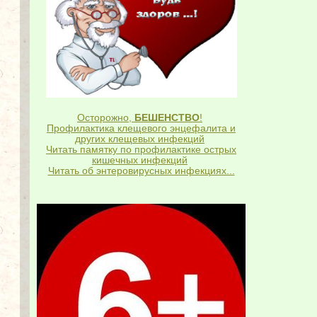
Осторожно,
БЕШЕНСТВО
!
Профилактика клещевого энцефалита и
других клещевых инфекций
Читать памятку по профилактике острых
кишечных инфекций
Читать об энтеровирусных инфекциях...