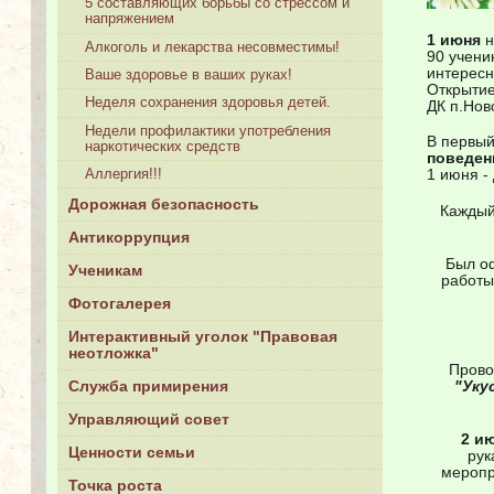
5 составляющих борьбы со стрессом и
напряжением
1 июня
н
Алкоголь и лекарства несовместимы!
90 учени
интересн
Ваше здоровье в ваших руках!
Открытие
Неделя сохранения здоровья детей.
ДК п.Нов
Недели профилактики употребления
В первый
наркотических средств
поведен
Аллергия!!!
1 июня -
Дорожная безопасность
Каждый
Антикоррупция
Был о
Ученикам
работы
Фотогалерея
Интерактивный уголок "Правовая
неотложка"
Провод
"Уку
Служба примирения
Управляющий совет
2 и
Ценности семьи
рук
меропр
Точка роста