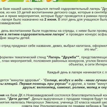
а базе нашей школы открылся летний оздоровительный лагерь "Друж
ков, из них 10 детей воспитанники детского сада, которые в сентяб
ые и яркие мероприятия, которые будут проводится в рамках прог
 лагеря было назначено на
2 июня.
В этот день для учащихся был
озавидовский.
 день воспитанники были поделены на отряды, с ними были провед
ия в летнем оздоровительном лагере
" и проведен конкурс асфа
 Дню защиты детей.
 отряд придумал себе название, девиз, выбрал капитана, оформил 
это мы!".
формлен тематический стенд
"Лагерь "Дружба""
, представляющи
, план мероприятий, положения районных конкурсов, уголок безоп
объектах, в сети Интерн
Каждый день в лагере начинается с л
ятся "минутки здоровья" - "
Солнце, воздух и вода - наши лучш
сы клещей. Первая помощь при укусах"
и другие, а также "минут
друзья: велосипед, самокат, ролики, мопед и ск
юня
на базе ДК п.Новозавидовский состоялся благотворительный ко
ами,
"Дети детям"
. Деньги вырученные с продажи товаров будут п
иятия являлась
Нехороших Эвелина
, ученица 10 класса нашей шк
совета при Уполномоченном по правам ребенка в Тве