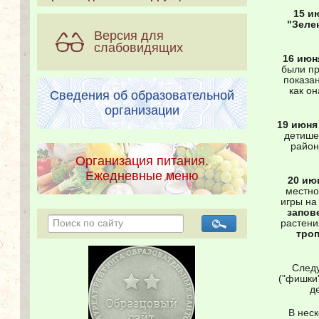
15 и
"Зеле
Версия для
слабовидящих
16 июн
были пр
показа
как он
Сведения об образовательной
организации
19 июн
детише
район
Организация питания.
Ежедневные меню
20 ию
местно
игры на
запов
растени
тро
Следу
("фишки
д
В нес