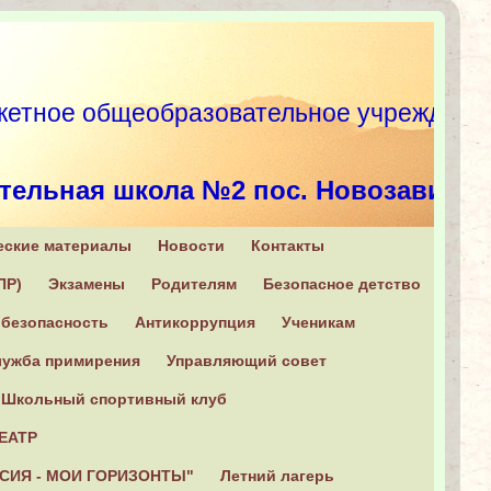
етное общеобразовательное учрежд
тельная школа №2 пос. Новозавидо
еские материалы
Новости
Контакты
, Конаковский район, п. Новозавидовский, ул. Советская, 6
ПР)
Экзамены
Родителям
Безопасное детство
+7 (482 42) 2-16-31
безопасность
Антикоррупция
Ученикам
ужба примирения
Управляющий совет
Школьный спортивный клуб
ЕАТР
СИЯ - МОИ ГОРИЗОНТЫ"
Летний лагерь