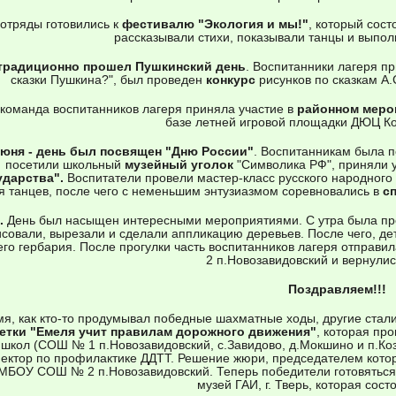
отряды готовились к
фестивалю "Экология и мы!"
, который сост
рассказывали стихи, показывали танцы и выпол
традиционно прошел Пушкинский день
. Воспитанники лагеря пр
сказки Пушкина?", был проведен
конкурс
рисунков по сказкам А.
команда воспитанников лагеря приняла участие в
районном меро
базе летней игровой площадки ДЮЦ Ко
июня - день был посвящен "Дню России"
. Воспитанникам была п
посетили школьный
музейный
уголок
"Символика РФ", приняли 
ударства".
Воспитатели провели мастер-класс русского народного
я танцев, после чего с неменьшим энтузиазмом соревновались в
с
.
День был насыщен интересными мероприятиями. С утра была п
совали, вырезали и сделали аппликацию деревьев. После чего, де
го гербария. После прогулки часть воспитанников лагеря отправил
2 п.Новозавидовский и вернулис
Поздравляем!!!
мя, как кто-то продумывал победные шахматные ходы, другие ста
етки "Емеля учит правилам дорожного движения"
, которая пр
 школ (СОШ № 1 п.Новозавидовский, с.Завидово, д.Мокшино и п.Коз
ектор по профилактике ДДТТ. Решение жюри, председателем котор
МБОУ СОШ № 2 п.Новозавидовский. Теперь победители готовяться р
музей ГАИ, г. Тверь, которая сост