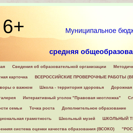
6+
Муниципальное бюдж
средняя общеобразова
ная
Сведения об образовательной организации
Методич
171270, Тверская область
ная карточка
ВСЕРОССИЙСКИЕ ПРОВЕРОЧНЫЕ РАБОТЫ (В
оворы о важном
Школа - территория здоровья
Дорожная 
галерея
Интерактивный уголок "Правовая неотложка"
Сл
ости семьи
Точка роста
Дополнительное образование
циональная грамотность
Школьный музей
ШКОЛЬНЫЙ Т
енняя система оценки качества образования (ВСОКО)
"РОС