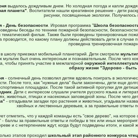
юня
выдалось дождливым днем. Но холодная погода и капли дождя
ная планета"
. Воспитатели нашли креативное решение - дети раск
рисунки, посвященные экологии. Получилось 
я - День безопасности
. Игровая программа "
Школа безопасност
оведены беседы по технике пожарной безопасности, безопасности н
н тематический фильм. Также были проведены тренировочные пожар
а проводится, по какому плану должны действовать дети в случае по
проведена тренировочная пожарн
я
в школу приезжал мобильный планетарий. Дети смотрели
мульти
к мультик был очень интересным и познавательным. После чего ко
а, чтобы принять участие в межлагерной
окружной интеллектуал
образу жизни "Здорово - быть
ня
- солнечный день позволил детям вдоволь поиграть в экологичес
сти. После того, как "нужные дела" были закончены, дети еще долго
 спортивных площадках. После такой активной прогулки для дети
едник
. Дети с интересом слушали учителя русского языка и литера
ях, животных, птицах и насекомых заповедной зоны. После чего д
па"
- отгадывали загадки про растения и животных, угадывали назв
хвойных и лиственных деревьев, а за правильные ответы п
ет отметить, что у каждой команды есть "свое дерево", на которое
" - баллы за правильные ответы и победы в тех или иных мероприя
ереве и с нетерпением ждут, когда будут подведены итоги, и какой 
колько этапов проходил
школьный этап районного конкурса чте