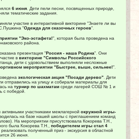
оялся
6 июня
. Дети пели песни, посвященных природе,
няли тематические задания.
иняли участие в интерактивной викторине "Знаете ли вы
С.Пушкина "
Одежда для сказочных героев
".
приятии "Эко-эстафета!
", которая была проведена на
наковского района.
оказана презентация "
Россия - наша Родина
". Они
участие в
викторине
"Символы Российского
 танца, дети с удовольствием выполняли несложные
портивном мероприятии "Быстрее, выше, сильнее!
".
роведена
экологическая акция "Посади дерево"
. Дети
ти отправились на улицу и собирали материалы для
ась на
турнир по шахматам
среди лагерей СОШ № 1 и
ь с победой.
ли активными участниками межлагерной
окружной игры-
оводилась на базе нашей школы с приглашением команд
лово). На мероприятии присутствовала Кокорева Т.Н.,
ого была Кокорева Т.Н.,
победителем игры стал 4
еализовать полученный приз - экскурсия в областной
оится 26 июня.