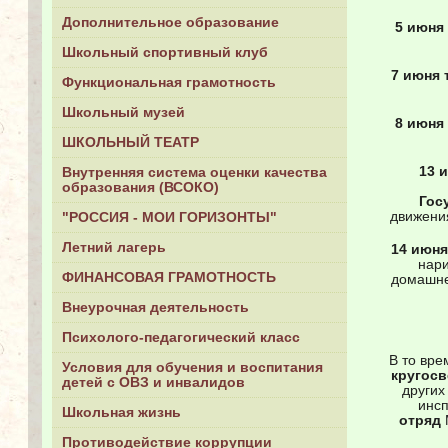
Дополнительное образование
5 июня
Школьный спортивный клуб
7 июня 
Функциональная грамотность
Школьный музей
8 июня
ШКОЛЬНЫЙ ТЕАТР
13 
Внутренняя система оценки качества
образования (ВСОКО)
Гос
движени
"РОССИЯ - МОИ ГОРИЗОНТЫ"
Летний лагерь
14 июня
нари
ФИНАНСОВАЯ ГРАМОТНОСТЬ
домашне
Внеурочная деятельность
Психолого-педагогический класс
В то вре
Условия для обучения и воспитания
кругосв
детей с ОВЗ и инвалидов
других
инсп
Школьная жизнь
отряд
Противодействие коррупции