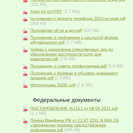
(291 КБ)
план по опт.PDF
(1,3 МБ)
положение о запрете телефона 2024 исправ.pdf
(304 КБ)
Положение об эо и дот.pdf
(437 КБ)
Положение о требовании к школьной форме
обучающихся.pdf
(1,7 МБ)
приказ о назначении отвественных лиц по
обеспечению доступности услуг для
инвалидов.pdf
(226 КБ)
Положение о совете профилактики.pdf
(1,8 МБ)
Положение о формах и объемах домашнего
задания.pdf
(2,9 МБ)
Мототехника 2026г..pdf
(1,8 МБ)
Федеральные документы
ПОСТАНОВЛЕНИЕ №1521 от 08.09.2021.pdf
(1,2 МБ)
Приказ Минфина РФ от 21.07.2011 N 86Н Об
утверждении порядка предоставления
информации.pdf
(445 КБ)