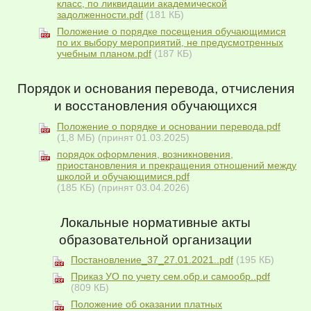
класс, по ликвидации академической
задолженности.pdf
(181 КБ)
Положение о порядке посещения обучающимися
по их выбору мероприятий, не предусмотренных
учебным планом.pdf
(187 КБ)
Порядок и основания перевода, отчисления
и восстановления обучающихся
Положение о порядке и основании перевода.pdf
(1,8 МБ)
(принят 01.03.2025)
порядок оформления, возникновения,
приостановления и прекращения отношений между
школой и обучающимися.pdf
(185 КБ)
(принят 03.04.2026)
Локальные нормативные акты
образовательной организации
Постановление_37_27.01.2021..pdf
(195 КБ)
Приказ УО по учету сем.обр.и самообр..pdf
(809 КБ)
Положение об оказании платных