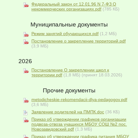
Федеральный закон от 12.01.96 N 7-ФЗ О
некоммерческих организациях.pdf
(785 КБ)
Муниципальные документы
Режим занятий обучающихся.pdf
(1,2 МБ)
Постановление о закрепление территорий.pdf
(3,9 МБ)
2026
Постановление О закреплении школ к
территории.pdf
(1,8 МБ)
(принят 18.03.2026)
Прочие документы
metodicheskie-rekomendacii-dlya-pedagogov.pdf
(3,6 МБ)
Заявление родителей на ПМПК.doc
(36 КБ)
Приказ об утверждении графиков организации
подвоза-отвоза учащихся МБОУ СОШ №2 пос.
Новозавидовский.pdf
(1,3 МБ)
Приказ об утверждении графика питания МБОУ