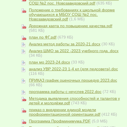
СОШ №2 пос. Новозавидовский.pdf
(635 КБ)
Положение о требованиях к школьной форме
обучающихся в МБОУ СОШ №2 пос.
Новозавидовский.pdf
(1,6 МБ)
Дорожная карта по повышению качества.pdf
(581 КБ)
план по ФГ.pdf
(679 КБ)
Анализ метод работы за 2020-21.docx
(30 КБ)
Анализ ШМО за 2022 -2023 учебного года..docx
(34 КБ)
план мо 2023-24.docx
(33 КБ)
анализ УВР 2022-23 1-4 кл (для педсовета).doc
(116 КБ)
ПРИКАЗ график оценочных процедур 2023.doc
(66 КБ)
программа работы с неуспев 2022.doc
(72 КБ)
Методика выявления способностей и талантов у
детей и молодёжи.pdf
(743 КБ)
приказ о внедрении единой модели
профориентационной ориентации.pdf
(412 КБ)
Программа Профминимума.PDF
(5,0 МБ)