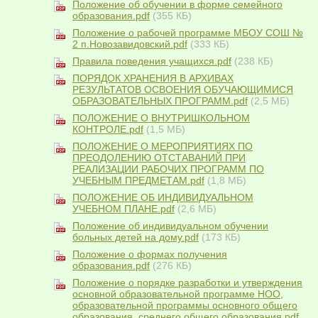
Положение об обучении в форме семейного
образования.pdf
(355 КБ)
Положение о рабочей программе МБОУ СОШ №
2 п.Новозавидовский.pdf
(333 КБ)
Правила поведения учащихся.pdf
(238 КБ)
ПОРЯДОК ХРАНЕНИЯ В АРХИВАХ
РЕЗУЛЬТАТОВ ОСВОЕНИЯ ОБУЧАЮЩИМИСЯ
ОБРАЗОВАТЕЛЬНЫХ ПРОГРАММ.pdf
(2,5 МБ)
ПОЛОЖЕНИЕ О ВНУТРИШКОЛЬНОМ
КОНТРОЛЕ.pdf
(1,5 МБ)
ПОЛОЖЕНИЕ О МЕРОПРИЯТИЯХ ПО
ПРЕОДОЛЕНИЮ ОТСТАВАНИЙ ПРИ
РЕАЛИЗАЦИИ РАБОЧИХ ПРОГРАММ ПО
УЧЕБНЫМ ПРЕДМЕТАМ.pdf
(1,8 МБ)
ПОЛОЖЕНИЕ ОБ ИНДИВИДУАЛЬНОМ
УЧЕБНОМ ПЛАНЕ.pdf
(2,6 МБ)
Положение об индивидуальном обучении
больных детей на дому.pdf
(173 КБ)
Положение о формах получения
образования.pdf
(276 КБ)
Положение о порядке разработки и утверждения
основной образовательной программе НОО,
образовательной программы основного общего
образования, среднего общего образования.pdf