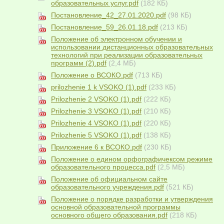
образовательных услуг.pdf
(182 КБ)
Постановление_42_27.01.2020.pdf
(98 КБ)
Постановление_59_26.01.18.pdf
(213 КБ)
Положение об электронном обучении и
использовании дистанционных образовательных
технологий при реализации образовательных
программ (2).pdf
(2,4 МБ)
Положение о ВСОКО.pdf
(713 КБ)
prilozhenie 1 k VSOKO (1).pdf
(233 КБ)
Prilozhenie 2 VSOKO (1).pdf
(222 КБ)
Prilozhenie 3 VSOKO (1).pdf
(210 КБ)
Prilozhenie 4 VSOKO (1).pdf
(220 КБ)
Prilozhenie 5 VSOKO (1).pdf
(138 КБ)
Приложение 6 к ВСОКО.pdf
(230 КБ)
Положение о едином орфографичексом режиме
образовательного процесса.pdf
(2,5 МБ)
Положение об официальном сайте
образовательного учреждения.pdf
(521 КБ)
Положение о порядке разработки и утверждения
основной образовательной программы
основного общего образования.pdf
(218 КБ)