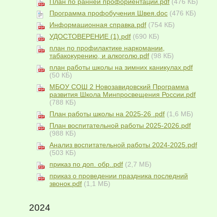
План по ранней профориентации.pdf
(476 КБ)
Программа профобучения Швея.doc
(476 КБ)
Информационная справка.pdf
(754 КБ)
УДОСТОВЕРЕНИЕ (1).pdf
(690 КБ)
план по профилактике наркомании,
табакокурению, и алкоголю.pdf
(98 КБ)
план работы школы на зимних каникулах.pdf
(50 КБ)
МБОУ СОШ 2 Новозавидовский Программа
развития Школа Минпросвещения России.pdf
(788 КБ)
План работы школы на 2025-26 .pdf
(1,6 МБ)
План воспитательной работы 2025-2026.pdf
(988 КБ)
Анализ воспитательной работы 2024-2025.pdf
(503 КБ)
приказ по доп. обр..pdf
(2,7 МБ)
приказ о проведении праздника последний
звонок.pdf
(1,1 МБ)
2024