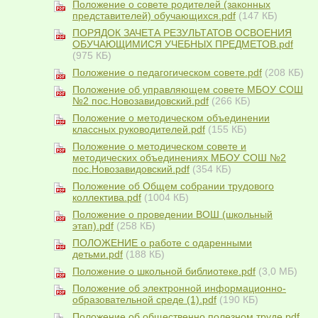
Положение о совете родителей (законных
представителей) обучающихся.pdf
(147 КБ)
ПОРЯДОК ЗАЧЕТА РЕЗУЛЬТАТОВ ОСВОЕНИЯ
ОБУЧАЮЩИМИСЯ УЧЕБНЫХ ПРЕДМЕТОВ.pdf
(975 КБ)
Положение о педагогическом совете.pdf
(208 КБ)
Положение об управляющем совете МБОУ СОШ
№2 пос.Новозавидовский.pdf
(266 КБ)
Положение о методическом объединении
классных руководителей.pdf
(155 КБ)
Положение о методическом совете и
методических объединениях МБОУ СОШ №2
пос.Новозавидовский.pdf
(354 КБ)
Положение об Общем собрании трудового
коллектива.pdf
(1004 КБ)
Положение о проведении ВОШ (школьный
этап).pdf
(258 КБ)
ПОЛОЖЕНИЕ о работе с одаренными
детьми.pdf
(188 КБ)
Положение о школьной библиотеке.pdf
(3,0 МБ)
Положение об электронной информационно-
образовательной среде (1).pdf
(190 КБ)
Положение об общественно полезном труде.pdf