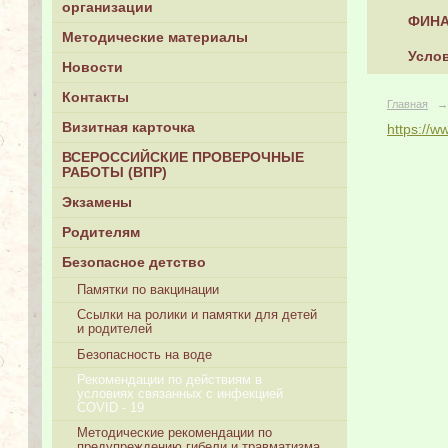
организации
ФИНА
Методические материалы
Услов
Новости
Контакты
Главная
→
Визитная карточка
https://w
ВСЕРОССИЙСКИЕ ПРОВЕРОЧНЫЕ
РАБОТЫ (ВПР)
Экзамены
Родителям
Безопасное детство
Памятки по вакцинации
Ссылки на ролики и памятки для детей
и родителей
Безопасность на воде
Рекомендации по действиям в
условиях связанных с инфекцией
COVID - 19
Методические рекомендации по
предупреждению гибели и травматизма