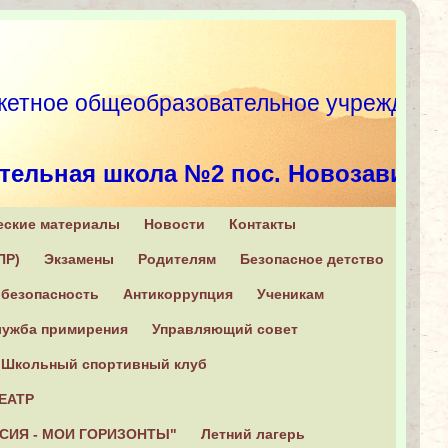
етное общеобразовательное учрежд
тельная школа №2 пос. Новозавидо
еские материалы
Новости
Контакты
, Конаковский район, п. Новозавидовский, ул. Советская, 6
ПР)
Экзамены
Родителям
Безопасное детство
+7 (482 42) 2-16-31
безопасность
Антикоррупция
Ученикам
ужба примирения
Управляющий совет
Школьный спортивный клуб
ЕАТР
СИЯ - МОИ ГОРИЗОНТЫ"
Летний лагерь