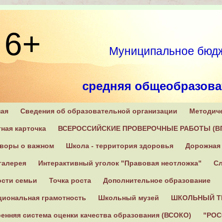
6+
Муниципальное бюдж
средняя общеобразова
ная
Сведения об образовательной организации
Методич
171270, Тверская область
ная карточка
ВСЕРОССИЙСКИЕ ПРОВЕРОЧНЫЕ РАБОТЫ (В
оворы о важном
Школа - территория здоровья
Дорожная 
галерея
Интерактивный уголок "Правовая неотложка"
Сл
ости семьи
Точка роста
Дополнительное образование
циональная грамотность
Школьный музей
ШКОЛЬНЫЙ Т
енняя система оценки качества образования (ВСОКО)
"РОС