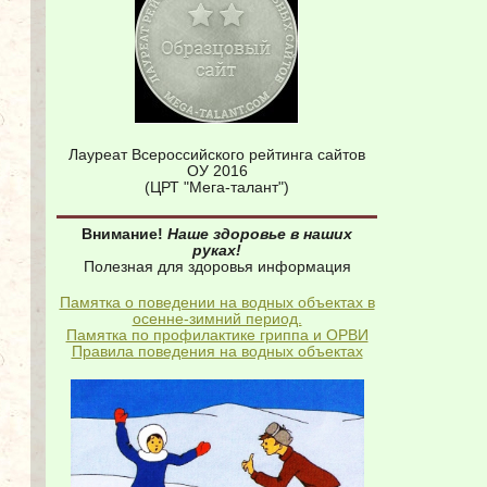
Лауреат Всероссийского рейтинга сайтов
ОУ 2016
(ЦРТ "Мега-талант")
Внимание!
Наше здоровье в наших
руках!
Полезная для здоровья информация
Памятка о поведении на водных объектах в
осенне-зимний период.
Памятка по профилактике гриппа и ОРВИ
Правила поведения на водных объектах