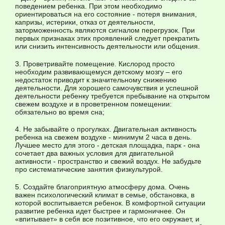
поведением ребенка. При этом необходимо
ориентироваться на его состояние - потеря внимания,
капризы, истерики, отказ от деятельности,
заторможенность являются сигналом перегрузок. При
первых признаках этих проявлений следует прекратить
или снизить интенсивность деятельности или общения.
3. Проветривайте помещение. Кислород просто
необходим развивающемуся детскому мозгу – его
недостаток приводит к значительному снижению
деятельности. Для хорошего самочувствия и успешной
деятельности ребенку требуется пребывание на открытом
свежем воздухе и в проветренном помещении:
обязательно во время сна;
4. Не забывайте о прогулках. Двигательная активность
ребенка на свежем воздухе - минимум 2 часа в день.
Лучшее место для этого - детская площадка, парк - она
сочетает два важных условия для двигательной
активности - пространство и свежий воздух. Не забудьте
про систематические занятия физкультурой.
5. Создайте благоприятную атмосферу дома. Очень
важен психологический климат в семье, обстановка, в
которой воспитывается ребенок. В комфортной ситуации
развитие ребенка идет быстрее и гармоничнее. Он
«впитывает» в себя все позитивное, что его окружает, и