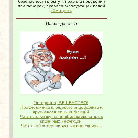
безопасности в быту и правила поведения
при пожарах, правила эксплуатации печей
.
Смотреть
Наше здоровье
Осторожно,
БЕШЕНСТВО
!
Профилактика клещевого энцефалита и
других клещевых инфекций
Читать памятку по профилактике острых
кишечных инфекций
Читать об энтеровирусных инфекциях...