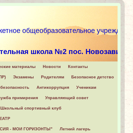
етное общеобразовательное учрежд
тельная школа №2 пос. Новозавидо
еские материалы
Новости
Контакты
, Конаковский район, п. Новозавидовский, ул. Советская, 6
ПР)
Экзамены
Родителям
Безопасное детство
+7 (482 42) 2-16-31
безопасность
Антикоррупция
Ученикам
ужба примирения
Управляющий совет
Школьный спортивный клуб
ЕАТР
СИЯ - МОИ ГОРИЗОНТЫ"
Летний лагерь