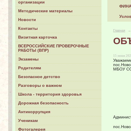
организации
ФИНА
Методические материалы
Услов
Новости
Контакты
Главная
→
Визитная карточка
ОБ
ВСЕРОССИЙСКИЕ ПРОВЕРОЧНЫЕ
РАБОТЫ (ВПР)
15 июня 202
Экзамены
Уважаемы
пос.Ново
Родителям
МБОУ СО
Безопасное детство
Разговоры о важном
Школа - территория здоровья
Дорожная безопасность
Антикоррупция
Админис
Ученикам
пос.Ново
Фотогалерея