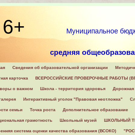
6+
Муниципальное бюдж
средняя общеобразова
ная
Сведения об образовательной организации
Методич
171270, Тверская область
ная карточка
ВСЕРОССИЙСКИЕ ПРОВЕРОЧНЫЕ РАБОТЫ (В
оворы о важном
Школа - территория здоровья
Дорожная 
галерея
Интерактивный уголок "Правовая неотложка"
Сл
ости семьи
Точка роста
Дополнительное образование
циональная грамотность
Школьный музей
ШКОЛЬНЫЙ Т
енняя система оценки качества образования (ВСОКО)
"РОС