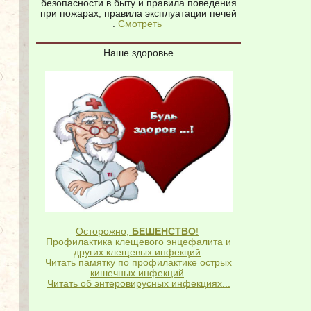
безопасности в быту и правила поведения
при пожарах, правила эксплуатации печей
.
Смотреть
Наше здоровье
Осторожно,
БЕШЕНСТВО
!
Профилактика клещевого энцефалита и
других клещевых инфекций
Читать памятку по профилактике острых
кишечных инфекций
Читать об энтеровирусных инфекциях...