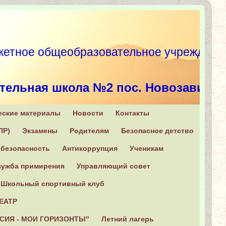
етное общеобразовательное учрежд
тельная школа №2 пос. Новозавидо
еские материалы
Новости
Контакты
, Конаковский район, п. Новозавидовский, ул. Советская, 6
ПР)
Экзамены
Родителям
Безопасное детство
+7 (482 42) 2-16-31
безопасность
Антикоррупция
Ученикам
ужба примирения
Управляющий совет
Школьный спортивный клуб
ЕАТР
СИЯ - МОИ ГОРИЗОНТЫ"
Летний лагерь